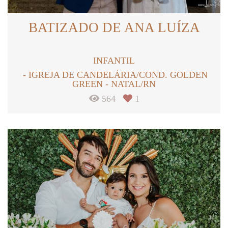
BATIZADO DE ANA LUÍZA
INFANTIL
IGREJA DE CANDELÁRIA/COND. GOLDEN
GREEN - NATAL/RN
564
1