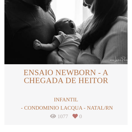
ENSAIO NEWBORN - A
CHEGADA DE HEITOR
INFANTIL
CONDOMINIO LACQUA - NATAL/RN
1077
0