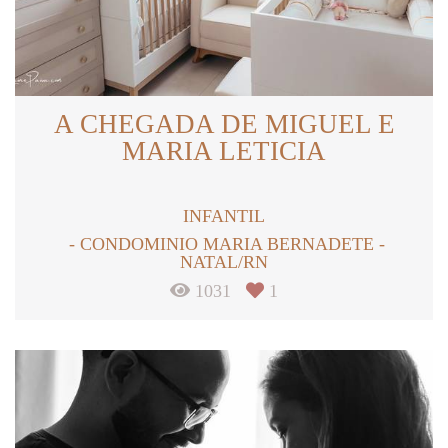
A CHEGADA DE MIGUEL E
MARIA LETICIA
INFANTIL
CONDOMINIO MARIA BERNADETE -
NATAL/RN
1031
1