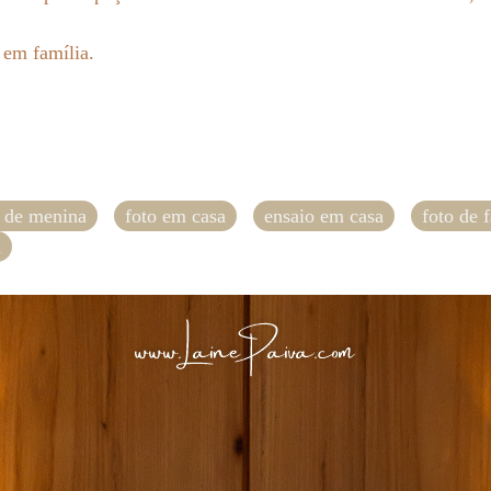
 em família.
 de menina
foto em casa
ensaio em casa
foto de 
a