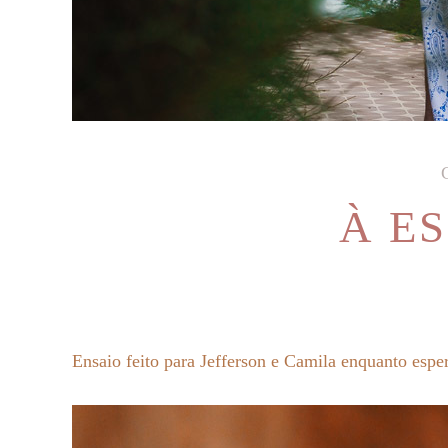
À E
Ensaio feito para Jefferson e Camila enquanto espe