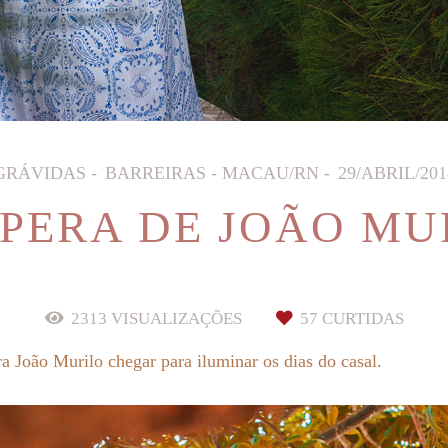
GRÁVIDAS
BARREIRAS - MACAU/RN
29/ABRIL/201
SPERA DE JOÃO MU
2313
VISUALIZAÇÕES
57
CURTIDAS
ra João Murilo chegar para iluminar os dias do casal.