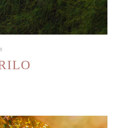
8
RILO