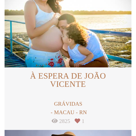
À ESPERA DE JOÃO
VICENTE
GRÁVIDAS
MACAU - RN
2825
1