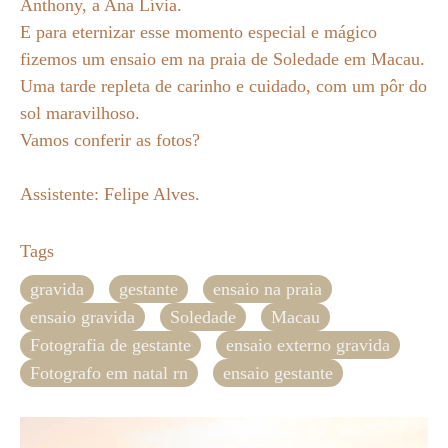
Anthony, a Ana Lívia.
E para eternizar esse momento especial e mágico
fizemos um ensaio em na praia de Soledade em Macau.
Uma tarde repleta de carinho e cuidado, com um pôr do
sol maravilhoso.
Vamos conferir as fotos?
Assistente: Felipe Alves.
Tags
gravida
gestante
ensaio na praia
ensaio gravida
Soledade
Macau
Fotografia de gestante
ensaio externo gravida
Fotografo em natal rn
ensaio gestante