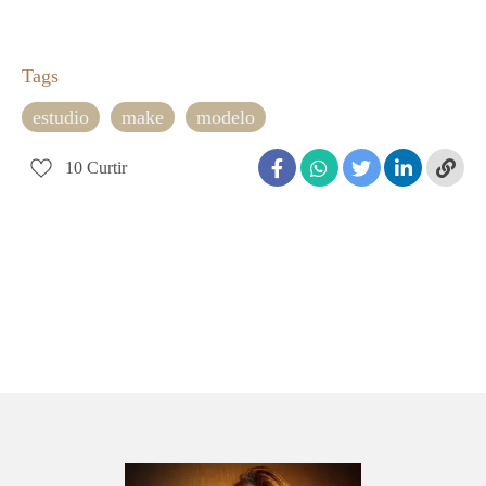
Tags
estudio
make
modelo
10
Curtir