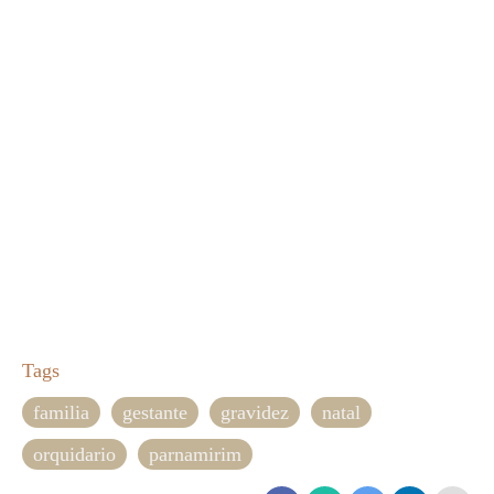
Tags
familia
gestante
gravidez
natal
orquidario
parnamirim