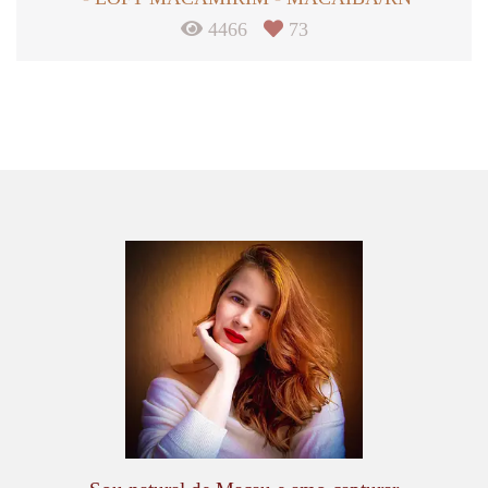
4466
73