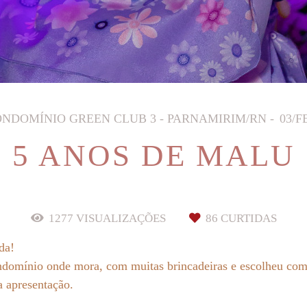
NDOMÍNIO GREEN CLUB 3 - PARNAMIRIM/RN
03/F
5 ANOS DE MALU
1277
VISUALIZAÇÕES
86
CURTIDAS
nda!
domínio onde mora, com muitas brincadeiras e escolheu com
a apresentação.