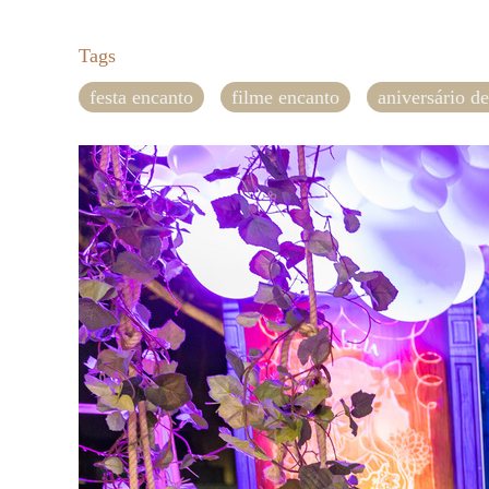
Tags
festa encanto
filme encanto
aniversário d