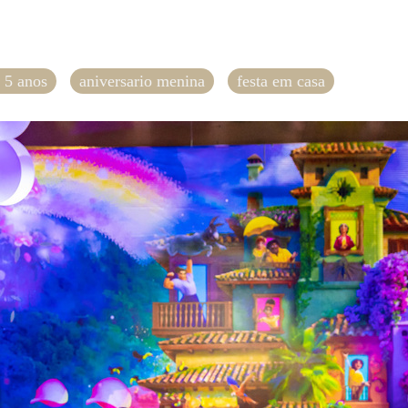
e 5 anos
aniversario menina
festa em casa