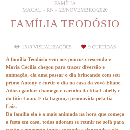
FAMÍLIA
MACAU - RN
23/NOVEMBRO/2020
FAMÍLIA TEODÓSIO
1510
VISUALIZAÇÕES
9
CURTIDAS
A família Teodósio vem aos poucos crescendo e
Maria Cecília chegou para trazer diversão e
animação, ela ama passar o dia brincando com seu
primo Antony e curtir o dia na casa da vovó Eliane.
Adora ganhar chamego e carinho da titia Labelly e
do titio Luan. E da bagunça promovida pela tia
Lais.
Da família ela é a mais animada na hora que começa
a festa em casa, todos adoram se reunir no sofá para
curtir o momento juntos tocando e dançando e ela