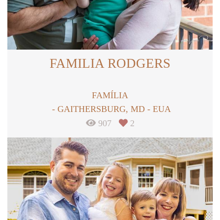
FAMILIA RODGERS
FAMÍLIA
GAITHERSBURG, MD - EUA
907
2