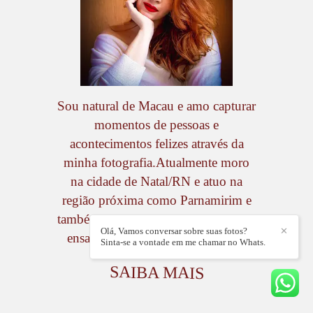
Sou natural de Macau e amo capturar
momentos de pessoas e
acontecimentos felizes através da
minha fotografia.Atualmente moro
na cidade de Natal/RN e atuo na
região próxima como Parnamirim e
também em outros estados realizando
Olá, Vamos conversar sobre suas fotos?
✕
ensaios e coberturas de eventos....
Sinta-se a vontade em me chamar no Whats.
SAIBA MAIS