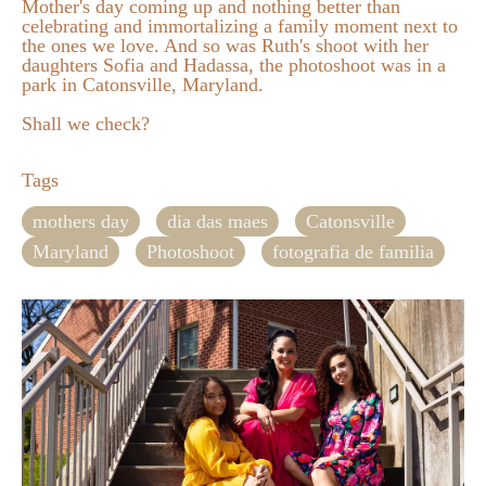
Mother's day coming up and nothing better than 
celebrating and immortalizing a family moment next to 
the ones we love. And so was Ruth's shoot with her 
daughters Sofia and Hadassa, the photoshoot was in a 
park in Catonsville, Maryland. 
Shall we check?
Tags
mothers day
dia das maes
Catonsville
Maryland
Photoshoot
fotografia de familia