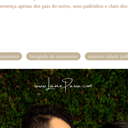
esença apenas dos pais do noivo, seus padrinhos e claro do
casamento
fotografo de casamento
cartorio cidade jar