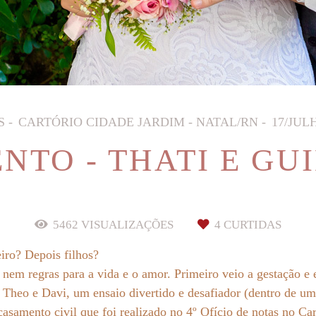
S
CARTÓRIO CIDADE JARDIM - NATAL/RN
17/JUL
NTO - THATI E GU
5462
VISUALIZAÇÕES
4
CURTIDAS
iro? Depois filhos?
em regras para a vida e o amor. Primeiro veio a gestação e e
 Theo e Davi, um ensaio divertido e desafiador (dentro de u
casamento civil que foi realizado no 4º Ofício de notas no C