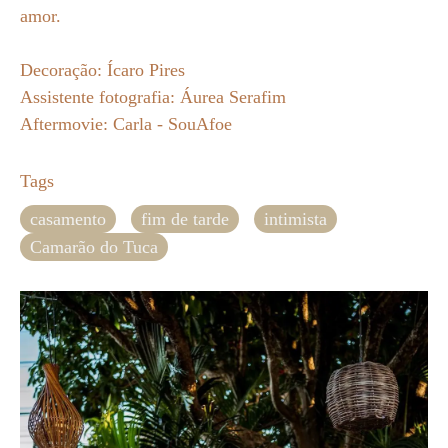
amor.
Decoração: Ícaro Pires
Assistente fotografia: Áurea Serafim
Aftermovie: Carla - SouAfoe
Tags
casamento
fim de tarde
intimista
Camarão do Tuca