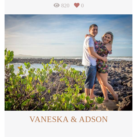
820
0
VANESKA & ADSON