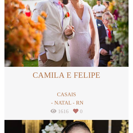
CAMILA E FELIPE
CASAIS
NATAL - RN
1616
0