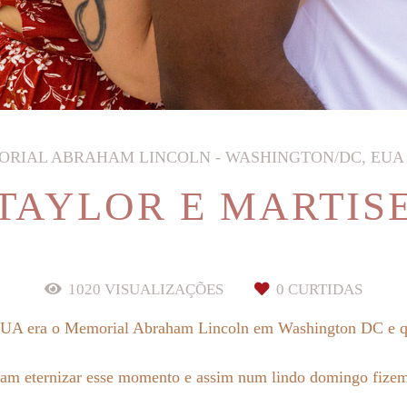
RIAL ABRAHAM LINCOLN - WASHINGTON/DC, EUA
TAYLOR E MARTIS
1020
VISUALIZAÇÕES
0
CURTIDAS
o EUA era o Memorial Abraham Lincoln em Washington DC e q
riam eternizar esse momento e assim num lindo domingo fizem