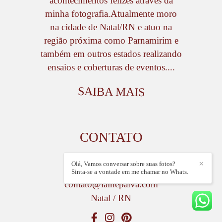
acontecimentos felizes através da
minha fotografia.Atualmente moro
na cidade de Natal/RN e atuo na
região próxima como Parnamirim e
também em outros estados realizando
ensaios e coberturas de eventos....
SAIBA MAIS
CONTATO
+55 (84) 996553030
Olá, Vamos conversar sobre suas fotos?
✕
Enviar mensagem
Sinta-se a vontade em me chamar no Whats.
contato@lainepaiva.com
Natal / RN