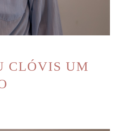
U CLÓVIS UM
O