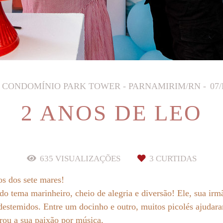
CONDOMÍNIO PARK TOWER - PARNAMIRIM/RN
07
2 ANOS DE LEO
635
VISUALIZAÇÕES
3
CURTIDAS
os dos sete mares!
 tema marinheiro, cheio de alegria e diversão! Ele, sua irm
destemidos. Entre um docinho e outro, muitos picolés ajudara
rou a sua paixão por música.