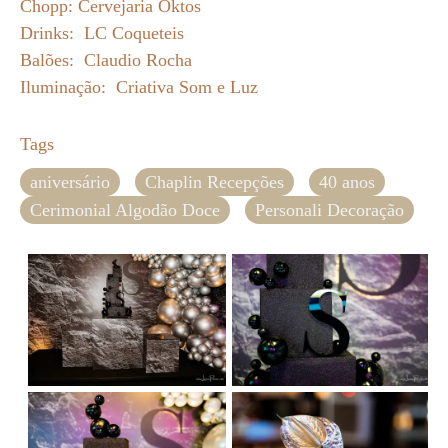
Chopp: Cervejaria Oktos
Drinks: LC Coqueteis
Balões: Claudio Rocha
Iluminação: Criativa Som e Luz
Tags
aniversário
Chaplin Recepções
40 anos
Cerimonial Algodão Doce
Personali Decoração