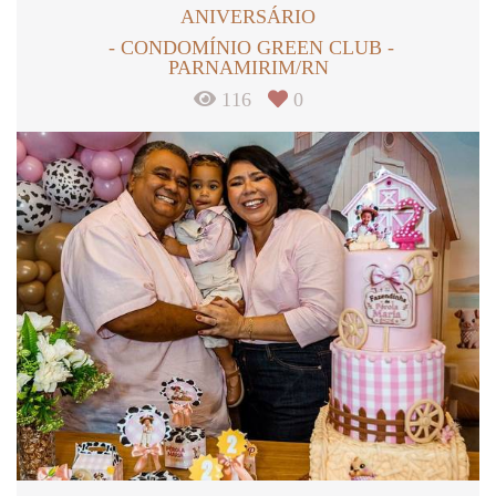
ANIVERSÁRIO
CONDOMÍNIO GREEN CLUB -
PARNAMIRIM/RN
116
0